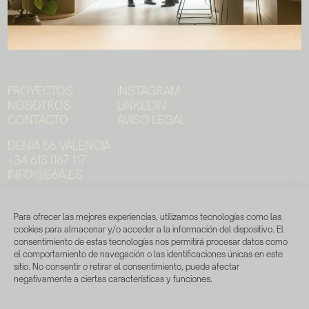
PROYECTOS
INSTAGRAM
NOSOTROS
LINKEDIN
CONTACTO
AVISO LEGAL
DENIA 56 VALENCIA
+34 613 067 117
INFO@E6A.ES
RECIBE NUESTRAS NOVEDADES
Para ofrecer las mejores experiencias, utilizamos tecnologías como las
Últimos proyectos, noticias y publicaciones.
cookies para almacenar y/o acceder a la información del dispositivo. El
consentimiento de estas tecnologías nos permitirá procesar datos como
Email
el comportamiento de navegación o las identificaciones únicas en este
He leído y acepto la
política de privacidad
.
sitio. No consentir o retirar el consentimiento, puede afectar
negativamente a ciertas características y funciones.