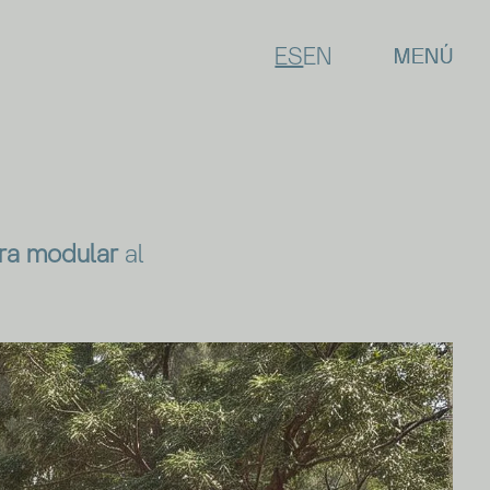
ES
EN
ura modular
al