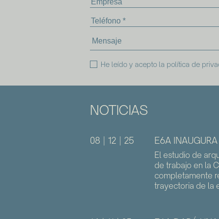
He leído y acepto la
política de priv
NOTICIAS
08 | 12 | 25
E6A INAUGURA
El estudio de arq
de trabajo en la 
completamente re
trayectoria de la