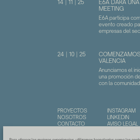
14 | 11 | 25
E6A DARÁ UNA
MEETING
E6A participa co
evento creado pa
empresas del sect
24 | 10 | 25
COMENZAMOS 
VALENCIA
Anunciamos el ini
una promoción de
con la comunidad 
PROYECTOS
INSTAGRAM
NOSOTROS
LINKEDIN
CONTACTO
AVISO LEGAL
Para ofrecer las mejores experiencias, utilizamos tecnologías como las coo